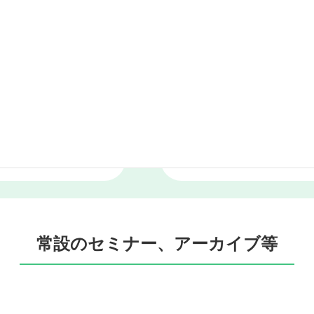
器や設備、エネルギーマ
れます。
期間
開催日：令和7年1月29日（水
費用
無料
常設のセミナー、アーカイブ等